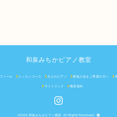
和泉みちかピアノ教室
フィール
レッスンコース
大人のピアノ
新規入会をご希望の方へ
サイトリンク
教室規約
©2026
和泉みちかピアノ教室
. All Rights Reserved.