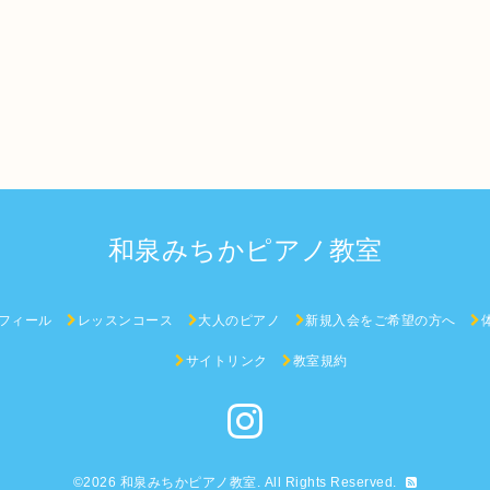
和泉みちかピアノ教室
フィール
レッスンコース
大人のピアノ
新規入会をご希望の方へ
サイトリンク
教室規約
©2026
和泉みちかピアノ教室
. All Rights Reserved.