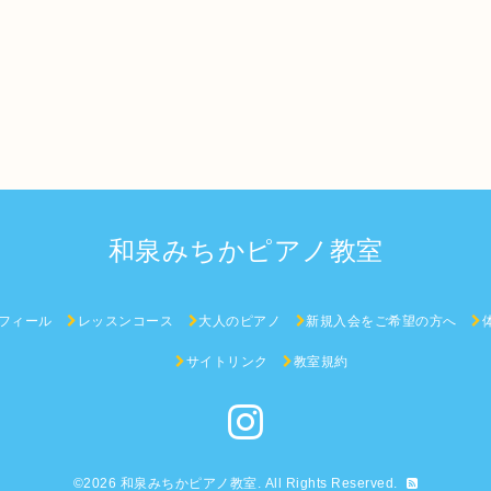
和泉みちかピアノ教室
フィール
レッスンコース
大人のピアノ
新規入会をご希望の方へ
サイトリンク
教室規約
©2026
和泉みちかピアノ教室
. All Rights Reserved.